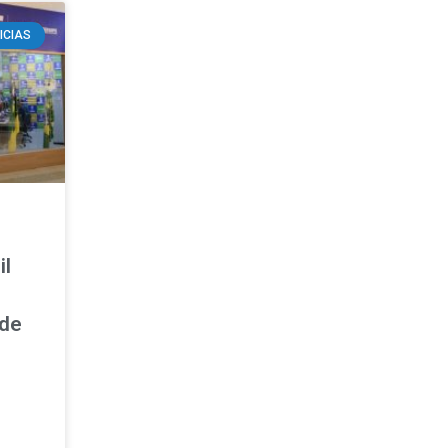
ICIAS
il
 de