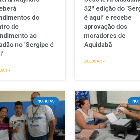
eberá
52ª edição do ‘Ser
ndimentos do
é aqui’ e recebe
tro de
aprovação dos
ndimento ao
moradores de
adão no ‘Sergipe é
Aquidabã
i’
ACESSAR »
SAR »
NOTICIAS
NOT