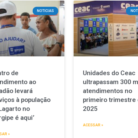
NOTICIAS
NOT
tro de
Unidades do Ceac
ndimento ao
ultrapassam 300 m
adão levará
atendimentos no
viços à população
primeiro trimestre
Lagarto no
2025
rgipe é aqui’
ACESSAR »
SAR »