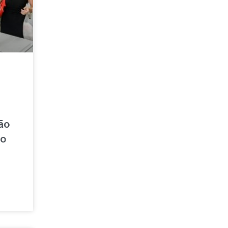
ão
no