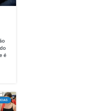
ão
 do
e é
ICIAS