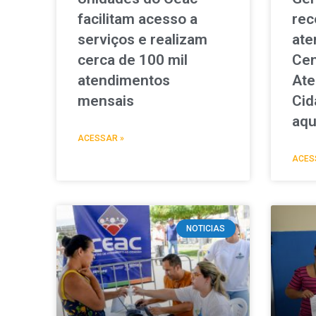
facilitam acesso a
rec
serviços e realizam
ate
cerca de 100 mil
Cen
atendimentos
Ate
mensais
Cid
aqu
ACESSAR »
ACES
NOTICIAS