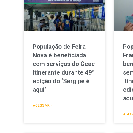
População de Feira
Pop
Nova é beneficiada
Fra
com serviços do Ceac
ben
Itinerante durante 49ª
ser
edição do ‘Sergipe é
Iti
aqui’
edi
aqu
ACESSAR »
ACES