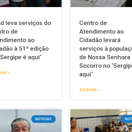
d leva serviços do
Centro de
tro de
Atendimento ao
ndimento ao
Cidadão levará
adão à 51ª edição
serviços à populaç
‘Sergipe é aqui’
de Nossa Senhora
Socorro no ‘Sergip
SAR »
aqui’
ACESSAR »
NOTICIAS
NOT