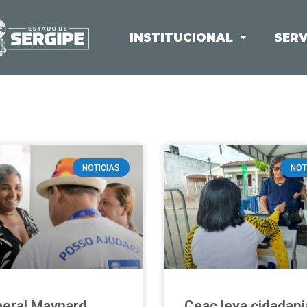
INSTITUCIONAL
SERV
NOTICIAS
NOT
eral Maynard
Ceac leva cidadani