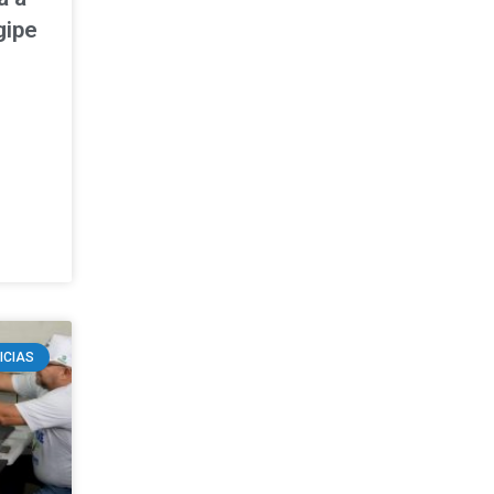
gipe
ICIAS