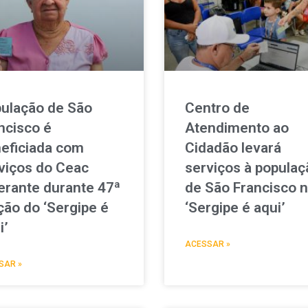
ulação de São
Centro de
ncisco é
Atendimento ao
eficiada com
Cidadão levará
viços do Ceac
serviços à populaç
nerante durante 47ª
de São Francisco 
ção do ‘Sergipe é
‘Sergipe é aqui’
i’
ACESSAR »
SAR »