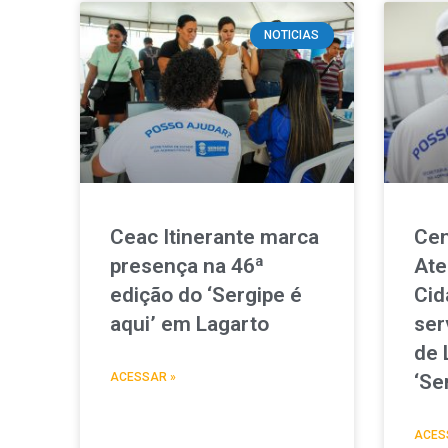
NOTICIAS
Ceac Itinerante marca
Cen
presença na 46ª
Ate
edição do ‘Sergipe é
Cid
aqui’ em Lagarto
ser
de 
ACESSAR »
‘Se
ACES